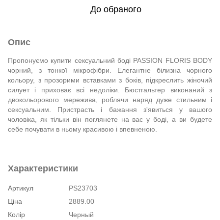
До обраного
Опис
Пропонуємо купити сексуальний боді PASSION FLORIS BODY
чорний, з тонкої мікрофібри. Елегантне білизна чорного
кольору, з прозорими вставками з боків, підкреслить жіночий
силует і приховає всі недоліки. Бюстгальтер виконаний з
двокольорового мережива, роблячи наряд дуже стильним і
сексуальним. Пристрасть і бажання з'явиться у вашого
чоловіка, як тільки він поглянете на вас у боді, а ви будете
себе почувати в ньому красивою і впевненою.
Характеристики
Артикул
PS23703
Ціна
2889.00
Колір
Черный