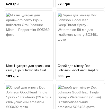
Indiscrets Slow Sex
clitherapy oral sex mints
629 грн
279 грн
Mouthwatering spray
М'ятні цукерки для орального
Спрей для мінету Doc
сексу Bijoux Indiscrets Oral
Johnson GoodHead DeepThroat
Pleasure Mints – Peppermint
Spray - Watermelon 59 мл для
189 грн
839 грн
глибокого мінету