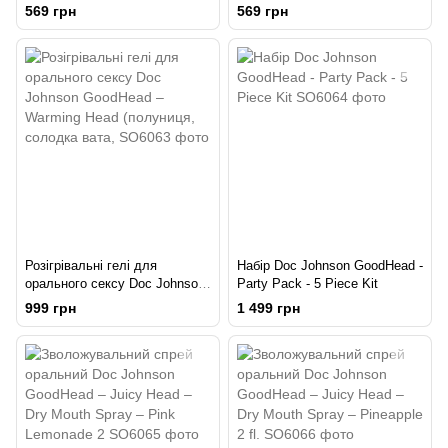
Spray - Sweet Cherry (29 мл) із
Spray - Cotton Candy (29 мл) із
569 грн
569 грн
стимулювальним ефектом
стимулювальним ефектом
Розігрівальні гелі для
Набір Doc Johnson GoodHead -
орального сексу Doc Johnson
Party Pack - 5 Piece Kit
GoodHead – Warming Head
999 грн
1 499 грн
(полуниця, солодка вата,