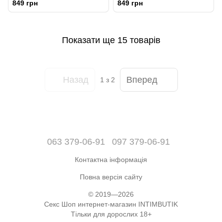
849 грн
849 грн
Mouth Spray – Watermelon 2 fl.
Mouth Spray – Cotton Candy 2
f
Показати ще 15 товарів
Назад
Вперед
1
з 2
063 379-06-91
097 379-06-91
Контактна інформація
Повна версія сайту
© 2019—2026
Секс Шоп интернет-магазин INTIMBUTIK
Тільки для дорослих 18+