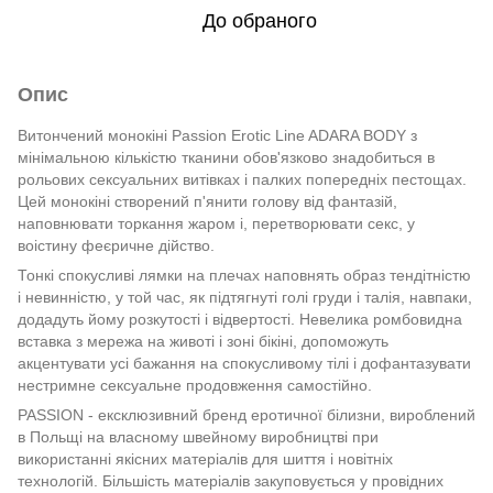
До обраного
Опис
Витончений монокіні Passion Erotic Line ADARA BODY з
мінімальною кількістю тканини обов'язково знадобиться в
рольових сексуальних витівках і палких попередніх пестощах.
Цей монокіні створений п'янити голову від фантазій,
наповнювати торкання жаром і, перетворювати секс, у
воістину феєричне дійство.
Тонкі спокусливі лямки на плечах наповнять образ тендітністю
і невинністю, у той час, як підтягнуті голі груди і талія, навпаки,
додадуть йому розкутості і відвертості. Невелика ромбовидна
вставка з мережа на животі і зоні бікіні, допоможуть
акцентувати усі бажання на спокусливому тілі і дофантазувати
нестримне сексуальне продовження самостійно.
PASSION - ексклюзивний бренд еротичної білизни, вироблений
в Польщі на власному швейному виробництві при
використанні якісних матеріалів для шиття і новітніх
технологій. Більшість матеріалів закуповується у провідних