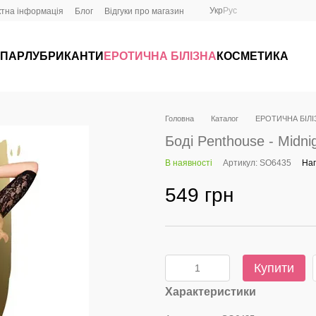
Укр
Рус
ктна інформація
Блог
Відгуки про магазин
 ПАР
ЛУБРИКАНТИ
ЕРОТИЧНА БІЛІЗНА
КОСМЕТИКА
Головна
Каталог
ЕРОТИЧНА БІЛІ
Боді Penthouse - Midnig
В наявності
Артикул: SO6435
Нап
549 грн
Купити
Характеристики