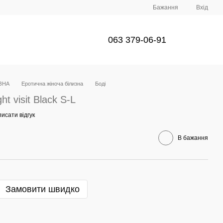
Бажання
Вхід
063 379-06-91
ЗНА
Еротична жіноча білизна
Боді
ht visit Black S-L
исати відгук
В бажання
Замовити швидко