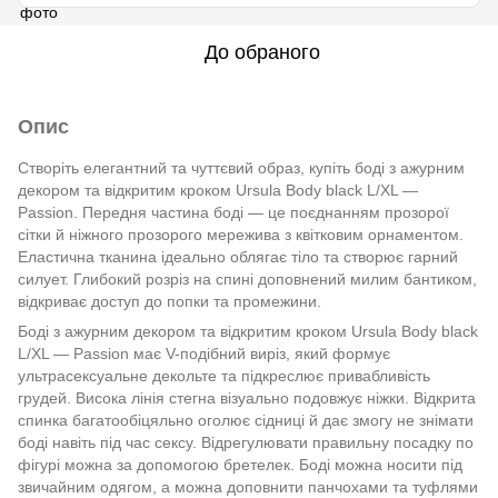
До обраного
Опис
Створіть елегантний та чуттєвий образ, купіть боді з ажурним
декором та відкритим кроком Ursula Body black L/XL —
Passion. Передня частина боді — це поєднанням прозорої
сітки й ніжного прозорого мережива з квітковим орнаментом.
Еластична тканина ідеально облягає тіло та створює гарний
силует. Глибокий розріз на спині доповнений милим бантиком,
відкриває доступ до попки та промежини.
Боді з ажурним декором та відкритим кроком Ursula Body black
L/XL — Passion має V-подібний виріз, який формує
ультрасексуальне декольте та підкреслює привабливість
грудей. Висока лінія стегна візуально подовжує ніжки. Відкрита
спинка багатообіцяльно оголює сідниці й дає змогу не знімати
боді навіть під час сексу. Відрегулювати правильну посадку по
фігурі можна за допомогою бретелек. Боді можна носити під
звичайним одягом, а можна доповнити панчохами та туфлями