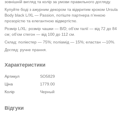
зовнішній вигляд та колір за умови правильного догляду.
Купуйте боді з ажурним декором та відкритим кроком Ursula
Body black L/XL — Passion, потіште партнера п’янкою
прозорістю та елегантною відвертістю.
Розмір L/XL: розмір чашки — B/D; об’єм талії — від 72 до 84
см; об’єм стегон — від 100 до 112 см.
Склад: поліестер — 75%; поліамід — 15%; еластан —10%.
Догляд: ручне прання.
Характеристики
Артикул
SO5829
Ціна
1779.00
Колір
Черный
Відгуки