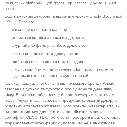
на високих підборах, щоб додати пристрасть у романтичний
вечір.
Боді з ажурним декором та відкритим кроком Ursula Body black
L/XL — Passion:
м’яка сіточка чорного кольору;
мереживні вставки з квітковим декором;
ажурний ліф формує глибоке декольте;
висока посадка боді подовжує ніжки;
глибокий виріз на спинці оголює сідниці;
регульовані бретелі забезпечують ідеальну посадку та
підкреслюють витонченість рук та плечей.
Колекція сексуальної білизни від польського бренду Passion
створена з думкою та турботою про сучасну та динамічну
жінку. Білизна виробляється у Європі із суворим контролем
якості. Акуратні шви та деталі, продумані елементи декору є
основними характеристиками цього бренду. Усі матеріали, які
використовуються для виготовлення білизни, мають
сертифікат OECO-TEX, тобто вони перевірені на алергенність,
пофарбовані стійкою фарбою, довгий час не змінюють свій