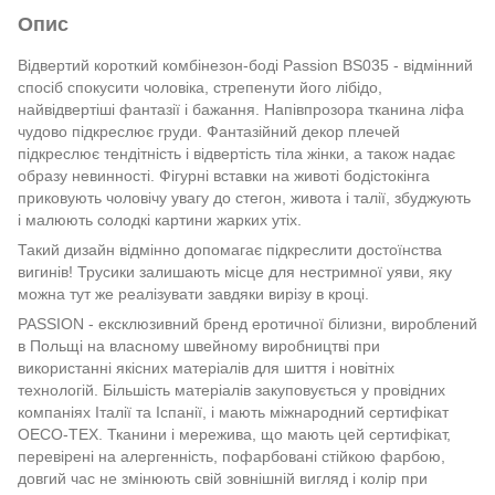
Опис
Відвертий короткий комбінезон-боді Passion BS035 - відмінний
спосіб спокусити чоловіка, стрепенути його лібідо,
найвідвертіші фантазії і бажання. Напівпрозора тканина ліфа
чудово підкреслює груди. Фантазійний декор плечей
підкреслює тендітність і відвертість тіла жінки, а також надає
образу невинності. Фігурні вставки на животі бодістокінга
приковують чоловічу увагу до стегон, живота і талії, збуджують
і малюють солодкі картини жарких утіх.
Такий дизайн відмінно допомагає підкреслити достоїнства
вигинів! Трусики залишають місце для нестримної уяви, яку
можна тут же реалізувати завдяки вирізу в кроці.
PASSION - ексклюзивний бренд еротичної білизни, вироблений
в Польщі на власному швейному виробництві при
використанні якісних матеріалів для шиття і новітніх
технологій. Більшість матеріалів закуповується у провідних
компаніях Італії та Іспанії, і мають міжнародний сертифікат
OECO-TEX. Тканини і мережива, що мають цей сертифікат,
перевірені на алергенність, пофарбовані стійкою фарбою,
довгий час не змінюють свій зовнішній вигляд і колір при