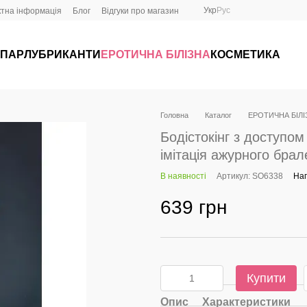
Укр
Рус
ктна інформація
Блог
Відгуки про магазин
 ПАР
ЛУБРИКАНТИ
ЕРОТИЧНА БІЛІЗНА
КОСМЕТИКА
Головна
Каталог
ЕРОТИЧНА БІЛІ
Бодістокінг з доступом 
імітація ажурного брал
В наявності
Артикул: SO6338
Нап
639 грн
Купити
Опис
Характеристики