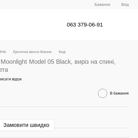
Бажання
Вхід
063 379-06-91
ЗНА
Еротична жіноча білизна
Боді
Moonlight Model 05 Black, виріз на спині,
ета
исати відгук
В бажання
Замовити швидко