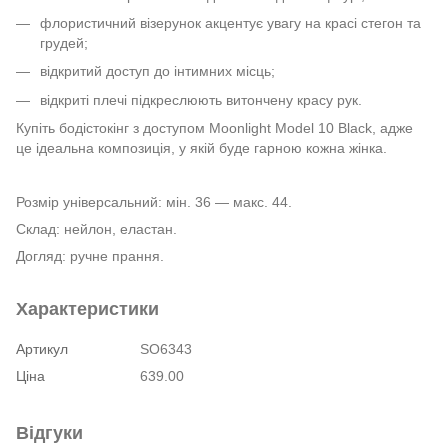
флористичний візерунок акцентує увагу на красі стегон та
грудей;
відкритий доступ до інтимних місць;
відкриті плечі підкреслюють витончену красу рук.
Купіть бодістокінг з доступом Moonlight Model 10 Black, адже
це ідеальна композиція, у якій буде гарною кожна жінка.
Розмір універсальний: мін. 36 — макс. 44.
Склад: нейлон, еластан.
Догляд: ручне прання.
Характеристики
Артикул
SO6343
Ціна
639.00
Відгуки