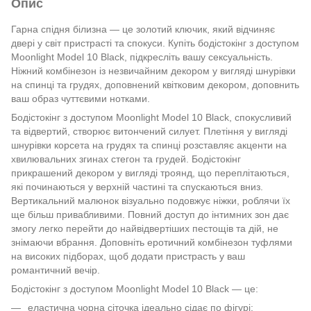
Опис
Гарна спідня білизна — це золотий ключик, який відчиняє
двері у світ пристрасті та спокуси. Купіть бодістокінг з доступом
Moonlight Model 10 Black, підкресліть вашу сексуальність.
Ніжний комбінезон із незвичайним декором у вигляді шнурівки
на спинці та грудях, доповнений квітковим декором, доповнить
ваш образ чуттєвими нотками.
Бодістокінг з доступом Moonlight Model 10 Black, спокусливий
та відвертий, створює витончений силует. Плетіння у вигляді
шнурівки корсета на грудях та спинці розставляє акценти на
хвилювальних згинах стегон та грудей. Бодістокінг
прикрашений декором у вигляді троянд, що переплітаються,
які починаються у верхній частині та спускаються вниз.
Вертикальний малюнок візуально подовжує ніжки, роблячи їх
ще більш привабливими. Повний доступ до інтимних зон дає
змогу легко перейти до найвідвертіших пестощів та дій, не
знімаючи вбрання. Доповніть еротичний комбінезон туфлями
на високих підборах, щоб додати пристрасть у ваш
романтичний вечір.
Бодістокінг з доступом Moonlight Model 10 Black — це:
еластична чорна сіточка ідеально сідає по фігурі;