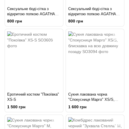
Сексуальне боді-сітка з
Сексуальний боді-сітка з
відкритою попкою AGATHA
відкритою попкою AGATHA
D&A розмір XS/S
D&A розмір L
800 грн
800 грн
Еротичний костюм "Покоївка"
Сукня лакована чорна
XS-S
"Спокусниця Марго" XS/S,
блискавка на всю довжину
1 500 грн
1 600 грн
позаду