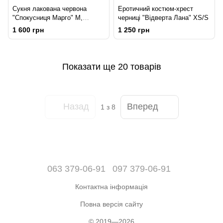
Сукня лакована червона
Еротичний костюм-хрест
"Спокусниця Марго" М,
черниці "Відверта Лана" XS/S
блискавка на всю довжину
1 600 грн
1 250 грн
позаду
Показати ще 20 товарів
Назад
Вперед
1
з 8
063 379-06-91
097 379-06-91
Контактна інформація
Повна версія сайту
© 2019—2026