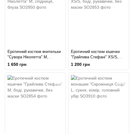
Еротичний костюм вчительки
Еротичний костюм кішечки
"Сувора Ніколетта" М,
"Грайлива Стефані" XS/S,
спідниця, блуза
боді, рукавички, без маски
1 650 грн
1 200 грн