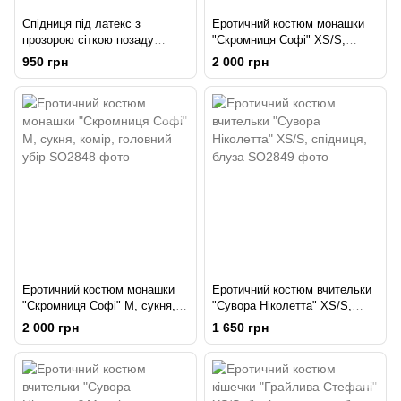
Спідниця під латекс з
Еротичний костюм монашки
прозорою сіткою позаду
"Скромниця Софі" XS/S,
"Розпусна Анжеліка" розмір
сукня, комір, головний убір
950 грн
2 000 грн
XS/S
Еротичний костюм монашки
Еротичний костюм вчительки
"Скромниця Софі" М, сукня,
"Сувора Ніколетта" XS/S,
комір, головний убір
спідниця, блуза
2 000 грн
1 650 грн