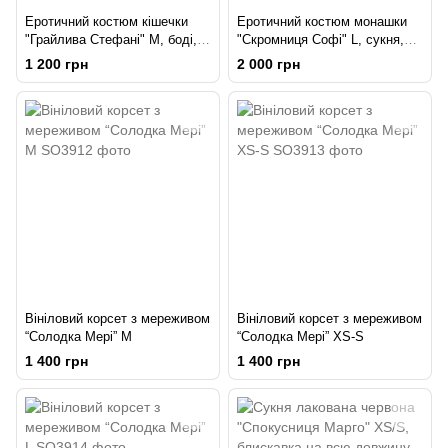
Еротичний костюм кішечки
Еротичний костюм монашки
"Грайлива Стефані" М, боді,
"Скромниця Софі" L, сукня,
рукавички, без маски
комір, головний убір
1 200 грн
2 000 грн
Вініловий корсет з мереживом
Вініловий корсет з мереживом
“Солодка Мері” M
“Солодка Мері” XS-S
1 400 грн
1 400 грн