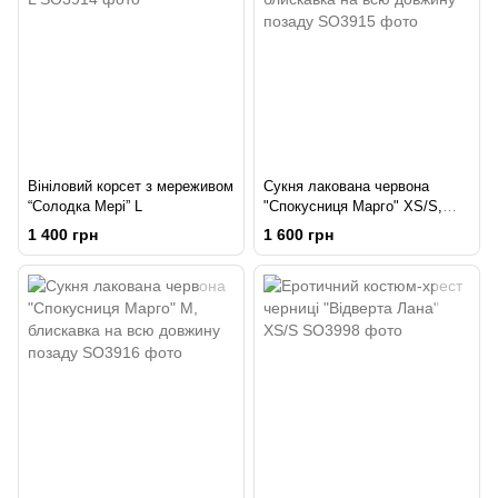
Вініловий корсет з мереживом
Сукня лакована червона
“Солодка Мері” L
"Спокусниця Марго" XS/S,
блискавка на всю довжину
1 400 грн
1 600 грн
позаду