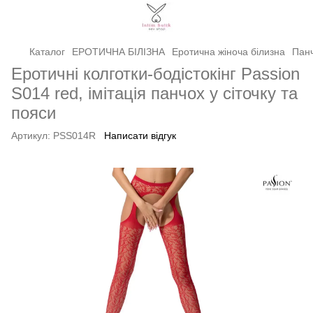
Каталог
ЕРОТИЧНА БІЛІЗНА
Еротична жіноча білизна
Панч
Еротичні колготки-бодістокінг Passion
S014 red, імітація панчох у сіточку та
пояси
Артикул:
PSS014R
Написати відгук