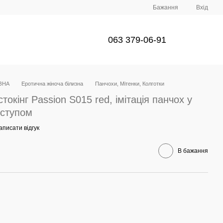
Бажання
Вхід
063 379-06-91
ЗНА
Еротична жіноча білизна
Панчохи, Мітенки, Колготки
токінг Passion S015 red, імітація панчох у
оступом
аписати відгук
В бажання