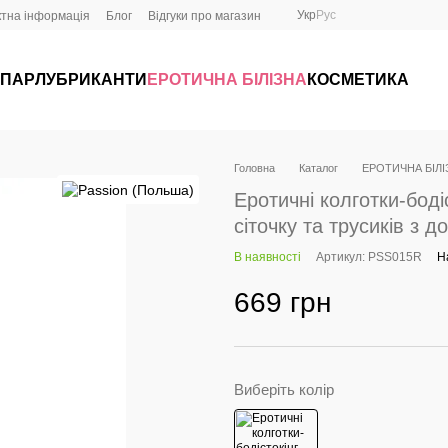
Укр
Рус
ктна інформація
Блог
Відгуки про магазин
 ПАР
ЛУБРИКАНТИ
ЕРОТИЧНА БІЛІЗНА
КОСМЕТИКА
Головна
Каталог
ЕРОТИЧНА БІЛІ
Еротичні колготки-бодіс
сіточку та трусиків з д
В наявності
Артикул: PSS015R
Н
669 грн
Виберіть колір