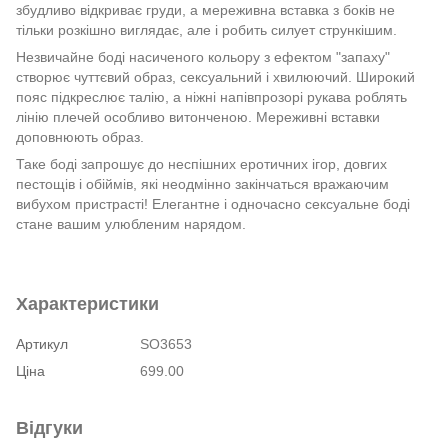
збудливо відкриває груди, а мереживна вставка з боків не
тільки розкішно виглядає, але і робить силует стрункішим.
Незвичайне боді насиченого кольору з ефектом "запаху"
створює чуттєвий образ, сексуальний і хвилюючий. Широкий
пояс підкреслює талію, а ніжні напівпрозорі рукава роблять
лінію плечей особливо витонченою. Мереживні вставки
доповнюють образ.
Таке боді запрошує до неспішних еротичних ігор, довгих
пестощів і обіймів, які неодмінно закінчаться вражаючим
вибухом пристрасті! Елегантне і одночасно сексуальне боді
стане вашим улюбленим нарядом.
Характеристики
Артикул
SO3653
Ціна
699.00
Відгуки