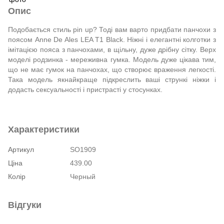
Опис
Подобається стиль pin up? Тоді вам варто придбати панчохи з
поясом Anne De Ales LEA T1 Black. Ніжні і елегантні колготки з
імітацією пояса з панчохами, в щільну, дуже дрібну сітку. Верх
моделі родзинка - мереживна гумка. Модель дуже цікава тим,
що не має гумок на панчохах, що створює враження легкості.
Така модель якнайкраще підкреслить ваші стрункі ніжки і
додасть сексуальності і пристрасті у стосунках.
Характеристики
Артикул
SO1909
Ціна
439.00
Колір
Черный
Відгуки