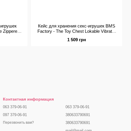
-игрушек
Кейс для хранения секс-игрушек BMS
ge Zippered
Factory - The Toy Chest Lokable Vibrator
Case с кодовым замком
1 509 грн
Контактная информация
063 379-06-91
063 379-06-91
097 379-06-91
380633790691
380633790691
Перезвонить вам?
mail@mail.com