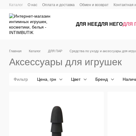
Перейти к основному контенту
Каталог
О нас
Оплата и доставка
Обмен и возврат
Контактная
ДЛЯ НЕЕ
ДЛЯ НЕГО
ДЛЯ 
Главная
Каталог
ДЛЯ ПАР
Средства по уходу и аксессуары для игр
Аксессуары для игрушек
Фильтр
Цена, грн
Цвет
Бренд
Налич