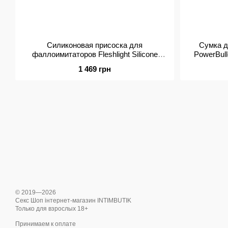
Силиконовая присоска для
Сумка д
фаллоимитаторов Fleshlight Silicone
PowerBulle
Dildo Suction Cup
1 469 грн
© 2019—2026
Секс Шоп інтернет-магазин INTIMBUTIK
Только для взрослых 18+
Принимаем к оплате