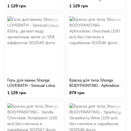
temptations 650гр, делает
650гр, делает воду
1 129 грн
1 129 грн
воду ароматным желе со SPA
ароматным желе со SPA
еффектом
еффектом
Гель для ванны Shunga
Краска для тела Shunga
LOVEBATH - Sensual Lotus
BODYPAINTING - Aphrodisiac
650гр, делает воду
chocolate (100 мл) без
1 129 грн
879 грн
ароматным желе со SPA
глютена и парабенов
еффектом