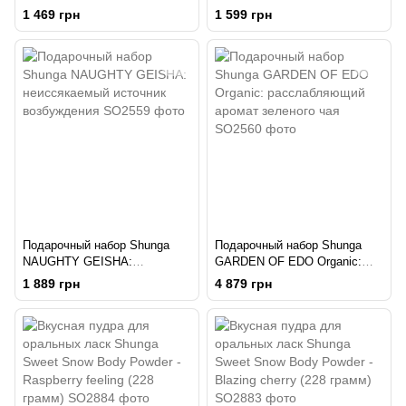
Sparkling Strawberry Wine: для
ORGANICA - Exotic Green Tea:
1 469 грн
1 599 грн
шикарной ночи вдвоем
для шикарной ночи вдвоем
Подарочный набор Shunga
Подарочный набор Shunga
NAUGHTY GEISHA:
GARDEN OF EDO Organic:
неиссякаемый источник
расслабляющий аромат
1 889 грн
4 879 грн
возбуждения
зеленого чая