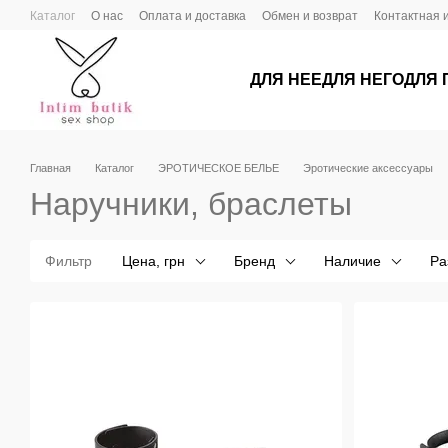
Перейти к основному контенту
Каталог
О нас
Оплата и доставка
Обмен и возврат
Контактная
ДЛЯ НЕЕ
ДЛЯ НЕГО
ДЛЯ 
Главная
Каталог
ЭРОТИЧЕСКОЕ БЕЛЬЕ
Эротические аксессуары
Наручники, браслеты
Фильтр
Цена, грн
Бренд
Наличие
Ра