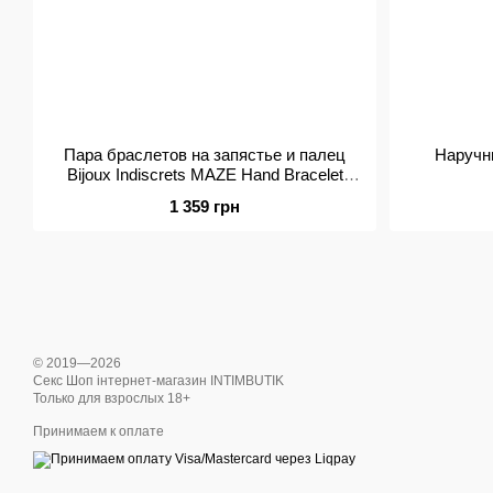
Пара браслетов на запястье и палец
Наручник
Bijoux Indiscrets MAZE Hand Bracelet
Harness Black, экокожа
1 359 грн
© 2019—2026
Секс Шоп інтернет-магазин INTIMBUTIK
Только для взрослых 18+
Принимаем к оплате