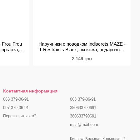
- Frou Frou
Наручники с поводком Indiscrets MAZE -
 органза,
T-Restraints Black, экокожа, подарочная
ка
упаковка
2 149 грн
Контактная информация
063 379-06-91
063 379-06-91
097 379-06-91
380633790691
380633790691
Перезвонить вам?
mail@mail.com
Киев, ул.Большая Кольцевая, 2