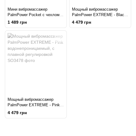
Мини вибромассажер
Мощный вибромассажер
PalmPower Pocket с чехлом
PalmPower EXTREME - Black
на молнии, водостойкий,
водонепроницаемый, с
1 489 грн
4 479 грн
перезаряжаемый, длина 9 см
плавной регулировкой
Мощный вибромассажер
PalmPower EXTREME - Pink
водонепроницаемый, с
4 479 грн
плавной регулировкой